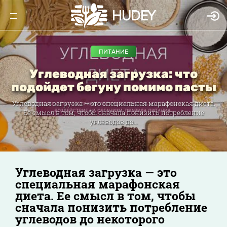
ПИТАНИЕ
Углеводная загрузка: что
подойдет бегуну помимо пасты
Углеводная загрузка — это специальная марафонская диета.
Ее смысл в том, чтобы сначала понизить потребление
углеводов до...
Углеводная загрузка — это
специальная марафонская
диета. Ее смысл в том, чтобы
сначала понизить потребление
углеводов до некоторого