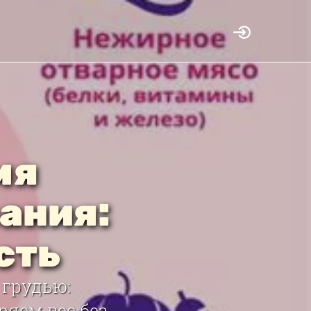
мя
ания:
сть
 грудью:
ряем вес без