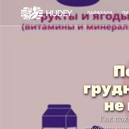
ЛАЙФХАКИ
ПИ
П
груд
не
Как пох
правильное 