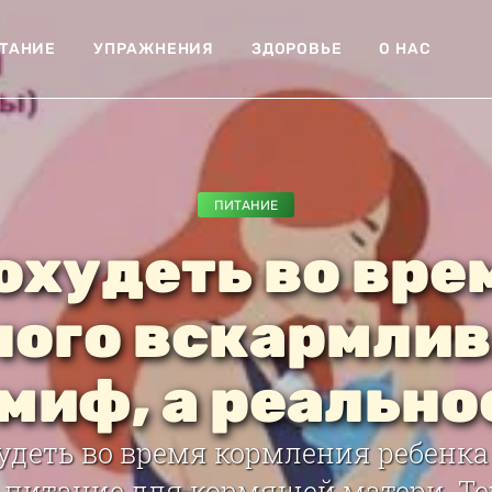
ТАНИЕ
УПРАЖНЕНИЯ
ЗДОРОВЬЕ
О НАС
ПИТАНИЕ
охудеть во вре
ного вскармлив
 миф, а реально
удеть во время кормления ребенка
питание для кормящей матери. Те