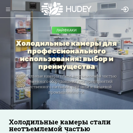
ЛАЙФХАКИ
Холодильные камеры для
профессионального
использования: выбор и
преимущества
Холодильные камеры стали неотъемлемой частью
современного оборудования для предприятий
общественного питания, торговли и пищевой
промышленности.
Холодильные камеры стали
неотъемлемой частью