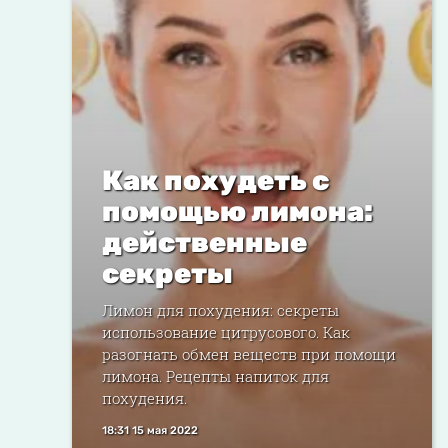
Как похудеть с
помощью лимона:
действенные
секреты
Лимон для похудения: секреты
использование цитрусового. Как
разогнать обмен веществ при помощи
лимона. Рецепты напиток для
похудения.
18:31 15 мая 2022