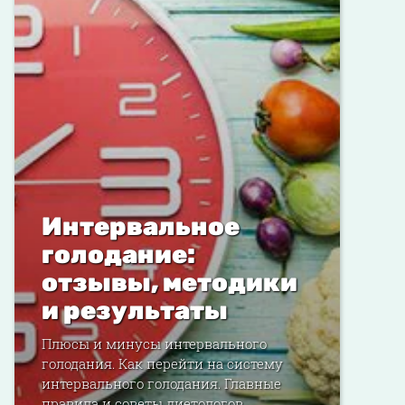
Интервальное
голодание:
отзывы, методики
и результаты
Плюсы и минусы интервального
голодания. Как перейти на систему
интервального голодания. Главные
правила и советы диетологов.