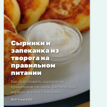
Сырники и
запеканка из
творога на
правильном
питании
Как приготовить сырники на
правильном питании. Диетический
вариант вкусного завтрака.
18:31 9 мая 2022