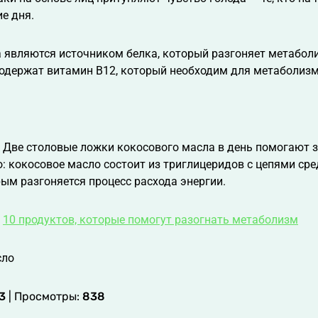
ие дня.
а являются источником белка, который разгоняет метаболи
содержат витамин В12, который необходим для метаболиз
 Две столовые ложки кокосового масла в день помогают з
: кокосовое масло состоит из триглицеридов с цепями средн
ым разгоняется процесс расхода энергии.
:
10 продуктов, которые помогут разогнать метаболизм
3
| Просмотры:
838