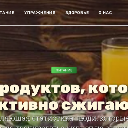
ТАНИЕ
УПРАЖНЕНИЯ
ЗДОРОВЬЕ
О НАС
ПИТАНИЕ
продуктов, кот
ктивно сжигаю
тляющая статистика: люди, котор
с до тренировки сжигают на занят