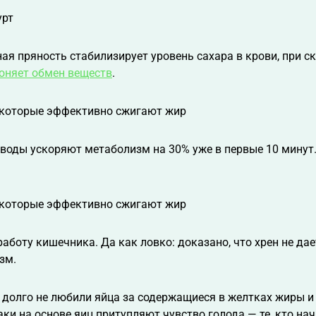
ая пряность стабилизирует уровень сахара в крови, при с
оняет обмен веществ
.
 воды ускоряют метаболизм на 30% уже в первые 10 минут
работу кишечника. Да как ловко: доказано, что хрен не д
зм.
 долго не любили яйца за содержащиеся в желтках жиры и
аки на основе яиц притупляют чувство голода — те, кто на