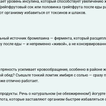
жает уровень инсулина, который способствует увеличению
Грейпфрутовый сок или половинка грейпфрута после еды р
т организму избавиться от токсинов и шлаков.
ьный источник бромелаина — фермента, который расщепля
зу после еды — и непременно «живой», а не консервированн
пряность усиливает кровообращение, особенно в районе 
 обед? Съешьте тонкий ломтик имбиря с солью — сразу п
оже отлично работает.
родукты. Речь о натуральном (не обезжиренном!) йогурте 
лота, которые заставляют организм быстрее избавляться 