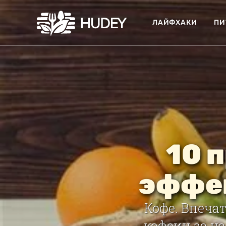
ЛАЙФХАКИ
ПИ
10 
эффе
Кофе. Впеча
кофеин за ча