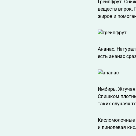
Грейпфрут. Сни
веществ впрок. 
жиров и помогаю
Ананас. Натурал
есть ананас сра
Имбирь. Жгучая 
Слишком плотный
таких случаях т
Кисломолочные п
и линолевая кис