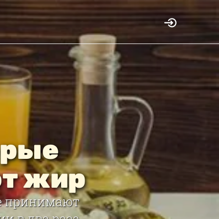
орые
т жир
ые принимают
ии в два раза